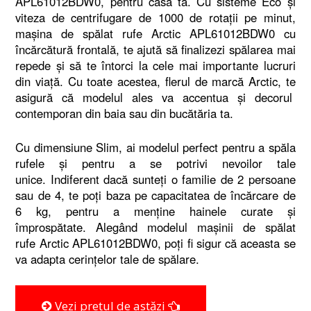
APL61012BDW0, pentru casa ta. Cu sisteme Eco și
viteza de centrifugare de 1000 de rotații pe minut,
mașina de spălat rufe Arctic APL61012BDW0 cu
încărcătură frontală, te ajută să finalizezi spălarea mai
repede și să te întorci la cele mai importante lucruri
din viață. Cu toate acestea, flerul de marcă Arctic, te
asigură că modelul ales va accentua și decorul
contemporan din baia sau din bucătăria ta.
Cu dimensiune Slim, ai modelul perfect pentru a spăla
rufele și pentru a se potrivi nevoilor tale
unice. Indiferent dacă sunteți o familie de 2 persoane
sau de 4, te poți baza pe capacitatea de încărcare de
6 kg, pentru a menține hainele curate și
împrospătate. Alegând modelul mașinii de spălat
rufe Arctic APL61012BDW0, poți fi sigur că aceasta se
va adapta cerințelor tale de spălare.
Vezi prețul de astăzi