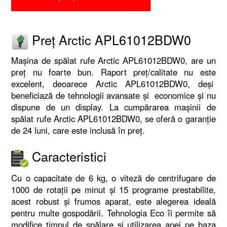
Preț Arctic APL61012BDW0
Mașina de spălat rufe Arctic APL61012BDW0, are un
preț nu foarte bun. Raport preț/calitate nu este
excelent, deoarece Arctic APL61012BDW0, deși
beneficiază de tehnologii avansate și economice și nu
dispune de un display. La cumpărarea mașinii de
spălat rufe Arctic APL61012BDW0, se oferă o garanție
de 24 luni, care este inclusă în preț.
Caracteristici
Cu o capacitate de 6 kg, o viteză de centrifugare de
1000 de rotații pe minut și 15 programe prestabilite,
acest robust și frumos aparat, este alegerea ideală
pentru multe gospodării. Tehnologia Eco îi permite să
modifice timpul de spălare și utilizarea apei pe baza