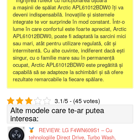
a mașinii de spălat Arctic APL61012BDW0 îți va
deveni indispensabilă. Inovațiile și sistemele
integrate te vor surprinde în mod constant. Într-o
lume în care confortul este foarte apreciat, Arctic
APL61012BDW0, poate fi adaptată la sarcini mici
sau mari, atât pentru utilizare regulată, cât și
intermitentă. Cu alte cuvinte, indiferent dacă ești
singur, cu o familie mare sau în permanență
ocupat, Arctic APL61012BDW0 este pregătită și
capabilă să se adapteze la schimbări și să ofere
rezultate remarcabile la fiecare spălare.
3.1/5 - (45 votes)
Alte modele care te-ar putea
interesa:
REVIEW: LG F4WN609S1 – Cu
tehnologiile Direct Drive, Turbo Wash,