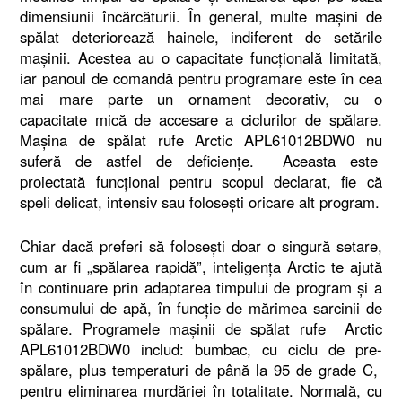
dimensiunii încărcăturii. În general, multe mașini de
spălat deteriorează hainele, indiferent de setările
mașinii. Acestea au o capacitate funcțională limitată,
iar panoul de comandă pentru programare este în cea
mai mare parte un ornament decorativ, cu o
capacitate mică de accesare a ciclurilor de spălare.
Mașina de spălat rufe Arctic APL61012BDW0 nu
suferă de astfel de deficiențe. Aceasta este
proiectată funcțional pentru scopul declarat, fie că
speli delicat, intensiv sau folosești oricare alt program.
Chiar dacă preferi să folosești doar o singură setare,
cum ar fi „spălarea rapidă”, inteligența Arctic te ajută
în continuare prin adaptarea timpului de program și a
consumului de apă, în funcție de mărimea sarcinii de
spălare. Programele mașinii de spălat rufe Arctic
APL61012BDW0 includ: bumbac, cu ciclu de pre-
spălare, plus temperaturi de până la 95 de grade C,
pentru eliminarea murdăriei în totalitate. Normală, cu