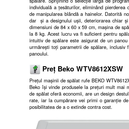
spălare. Sprijinind o selecție largă de progra
individuală a țesăturilor, eliminând pierdere
de manipularea blândă a hainelor. Datorită noi
dar și a designului ușii, deteriorarea chiar ș
dimensiuni de 84 x 60 x 59 cm, mașina de spăl
la 8 kg. Acest lucru va fi suficient pentru spăl
intuitiv de spălare este asigurat de un panou 
urmărești toți parametrii de spălare, inclusiv 
panoului.
Preț Beko WTV8612XSW
Prețul mașinii de spălat rufe BEKO WTV8612XS
Beko își vinde produsele la prețuri mult mai 
de spălat oferă economii, are un design destul
rate, iar la cumpărare vei primi o garanție de
posibilitatea de a o extinde contra cost.