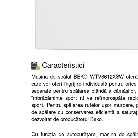
Caracteristici
Mașina de spălat BEKO WTV8612XSW oferă o 
care vor oferi îngrijire individuală pentru ori
separate pentru spălarea blândă a cămășilor, 
îmbrăcăminte sport îți va reîmprospăta rap
sport. Pentru spălarea rufelor ușor murdare, po
de spălare cu conservarea eficientă a saturați
dezvoltat de producătorul Beko.
Cu funcția de autocurățare, mașina de spăla