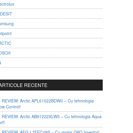
ectrolux
NDESIT
amsung
tpoint
RCTIC
OSCH
G
ARTICOLE RECENTE
REVIEW: Arctic APL61022BDW0 – Cu tehnologia
ow Control!
REVIEW: Arctic AB91222XLW5 – Cu tehnologia Aqua
rf!
REVIEW: AEG L7FEC48S – Cu motor OKO Invertor!