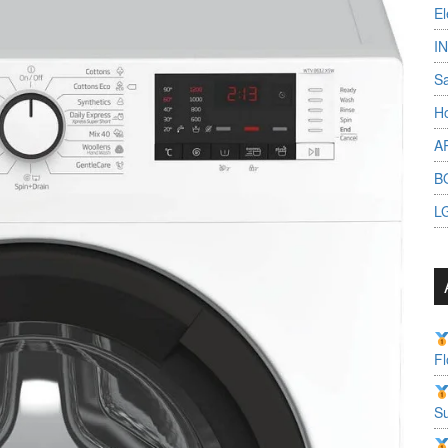
El
I
S
Ho
A
B
L
Fl
Su