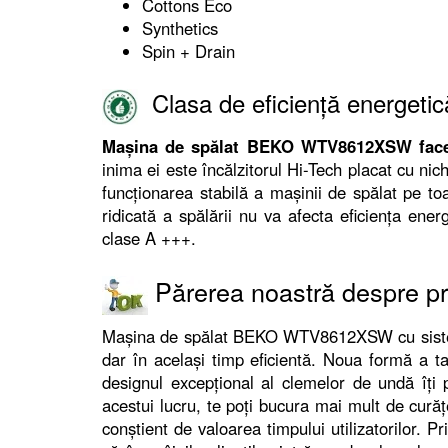
Cottons Eco
Synthetics
Spin + Drain
Clasa de eficiență energetic
Mașina de spălat BEKO WTV8612XSW face p
inima ei este încălzitorul Hi-Tech placat cu nich
funcționarea stabilă a mașinii de spălat pe toa
ridicată a spălării nu va afecta eficiența ener
clase A +++.
Părerea noastră despre p
Mașina de spălat BEKO WTV8612XSW cu siste
dar în același timp eficientă. Noua formă a tam
designul excepțional al clemelor de undă îți p
acestui lucru, te poți bucura mai mult de curăț
conștient de valoarea timpului utilizatorilor. 