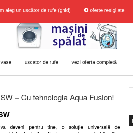
m aleg un uscător de rufe (ghid)
oferte resigilate
 vase
uscator de rufe
vezi oferta completă
 – Cu tehnologia Aqua Fusion!
XSW
deveni pentru tine, o soluție universală de