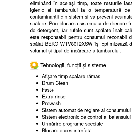
eliminând în același timp, toate resturile lă
igienic al tamburului la o temperatură de
contaminanții din sistem și va preveni acumula
spălare. Prin blocarea sistemului de drenare în
de detergent, iar rufele sunt spălate înalt cal
este responsabil pentru consumul rezonabil d
spălat BEKO WTV8612XSW își optimizează debi
volumul și tipul de încărcare a tamburului.
Tehnologii, funcții și sisteme
Afişare timp spălare rămas
Drum Clean
Fast+
Extra rinse
Prewash
Sistem automat de reglare al consumului
Sistem electronic de control al balansului
Urmărire programe speciale
Blocare acces interfaţă