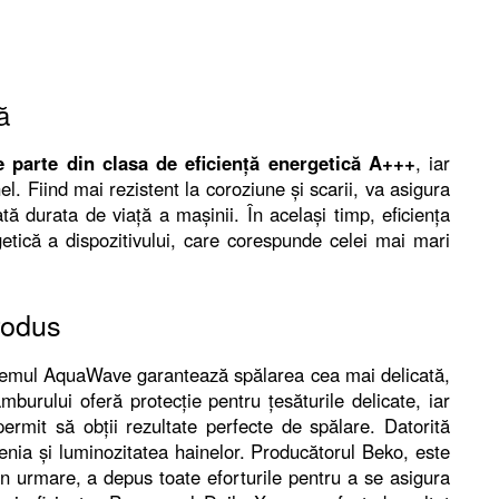
ă
arte din clasa de eficiență energetică A+++
, iar
el. Fiind mai rezistent la coroziune și scarii, va asigura
tă durata de viață a mașinii. În același timp, eficiența
getică a dispozitivului, care corespunde celei mai mari
rodus
mul AquaWave garantează spălarea cea mai delicată,
burului oferă protecție pentru țesăturile delicate, iar
ermit să obții rezultate perfecte de spălare. Datorită
enia și luminozitatea hainelor. Producătorul Beko, este
Prin urmare, a depus toate eforturile pentru a se asigura