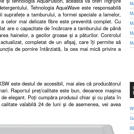
me și tehnologia AquaFusion, aceasta va oferi îngrijire
Ma
a detergentului. Tehnologia AquaWave este responsabilă
Ma
i suprafețe a tamburului, a formei speciale a lamelor,
i a celor mai delicate fibre este prevenită complet. Cu
Ma
at are o capacitate de încărcare a tamburului de până
Ma
area hainelor, a gecilor groase și a păturilor. Controlul
actualizat, completat de un afișaj, care îți permite să
Ma
funcția de pornire întârziată, la cea mai mică privire a
W este destul de accesibil, mai ales că producătorul
mari. Raportul preț/calitate este bun, deoarece mașina
 de elegant. Poți cumpăra produsul chiar și cu plata în
 calitate valabilă 24 de luni și de asemenea, vei avea
Wh
G
B