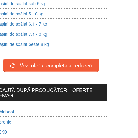
șini de spălat sub 5 kg
șini de spălat 5 - 6 kg
șini de spălat 6.1 - 7 kg
șini de spălat 7.1 - 8 kg
șini de spălat peste 8 kg
Vezi oferta completă + reduceri
CAUTĂ DUPĂ PRODUCĂTOR – OFERTE
EMAG
irlpool
orenje
EKO