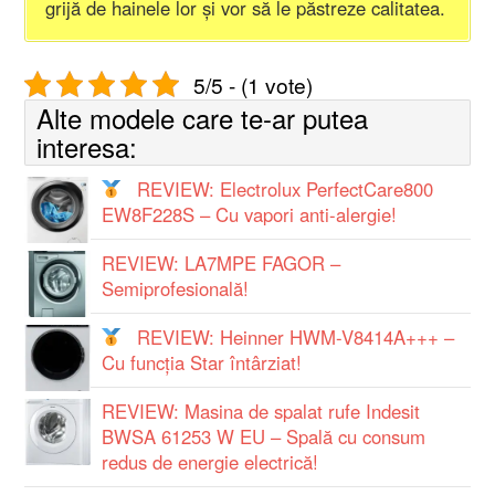
grijă de hainele lor și vor să le păstreze calitatea.
5/5 - (1 vote)
Alte modele care te-ar putea
interesa:
REVIEW: Electrolux PerfectCare800
EW8F228S – Cu vapori anti-alergie!
REVIEW: LA7MPE FAGOR –
Semiprofesională!
REVIEW: Heinner HWM-V8414A+++ –
Cu funcția Star întârziat!
REVIEW: Masina de spalat rufe Indesit
BWSA 61253 W EU – Spală cu consum
redus de energie electrică!