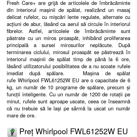
Fresh Care+ are grijă de articolele de îmbrăcăminte
din interiorul mașinii de spălat, realizând un masaj
delicat rufelor, cu mișcări lente regulate, alternate cu
acțiuni de abur, lăsând ca aerul să circule în interiorul
fibrelor. Astfel, articolele de îmbrăcăminte sunt
păstrate cu un miros proaspăt, inhibând proliferarea
principală a sursei mirosurilor neplăcute. După
terminarea ciclului, mirosul proaspăt se păstrează în
interiorul mașinii de spălat timp de până la 6 ore,
lăsând utilizatorului posibilitatea de a nu scoate rufele
imediat după spălare. Mașina de spălat
rufe Whirlpool FWL61252W EU are o capacitate de 6
kg, un număr de 10 programe de spălare, precum și
funcții inteligente. Cu un număr de 1200 de rotații pe
minut, rufele sunt aproape uscate, ceea ce înseamnă
că nu trebuie să le lași pe sârmă la uscat un număr
mare de ore.
Preț Whirlpool FWL61252W EU