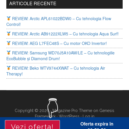
ARTICOLE RECENTE
REVIEW: Arctic APL61022BDW0 – Cu tehnologia Flow
Control!
REVIEW: Arctic AB91222XLW5 – Cu tehnologia Aqua Surf!
REVIEW: AEG L7FEC48S – Cu motor OKO Invertor!
REVIEW: Samsung WD70J5A10AW/LE – Cu tehnologiile
EcoBubble și Diamond Drum!
REVIEW: Beko WTV9744XWAT – Cu tehnologia Air
Therapy!
Copyright © 2026 ·
Magazine Pro Theme
on
Genesis
Framework
·
WordPress
·
Log in
Oferta expira în
Vezi oferta!