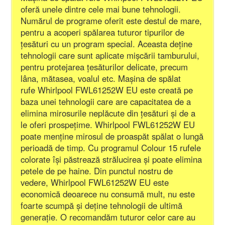
oferă unele dintre cele mai bune tehnologii.
Numărul de programe oferit este destul de mare,
pentru a acoperi spălarea tuturor tipurilor de
țesături cu un program special. Aceasta deține
tehnologii care sunt aplicate mișcării tamburului,
pentru protejarea țesăturilor delicate, precum
lâna, mătasea, voalul etc. Mașina de spălat
rufe Whirlpool FWL61252W EU este creată pe
baza unei tehnologii care are capacitatea de a
elimina mirosurile neplăcute din țesături și de a
le oferi prospețime. Whirlpool FWL61252W EU
poate menține mirosul de proaspăt spălat o lungă
perioadă de timp. Cu programul Colour 15 rufele
colorate își păstrează strălucirea și poate elimina
petele de pe haine. Din punctul nostru de
vedere, Whirlpool FWL61252W EU este
economică deoarece nu consumă mult, nu este
foarte scumpă și deține tehnologii de ultimă
generație. O recomandăm tuturor celor care au