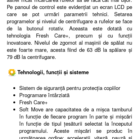
Pe panoul de control este evidențiat un ecran LCD pe
care se pot urmări parametrii tehnici. Setarea
programelor și nivelul de centrifugare a rufelor se face
de la butonul rotativ. Aceasta este dotată cu
tehnologia Fresh Care+, precum și cu funcții
inovatoare. Nivelul de zgomot al mașinii de spălat nu
este foarte mare, acesta fiind de 63 dB la spălare și
79 dB la centrifugare.
Tehnologii, funcții și sisteme
Sistem de siguranță pentru protecția copiilor
Programare întârziată
Fresh Care+
Soft Move are capacitatea de a mișca tamburul
în funcție de fiecare program în parte și mișcări
în funcție de tipul țesăturii selectat la începutul
programului. Aceste mișcări se produc în
următoarea ordine: accelerații, viteză, pauză și