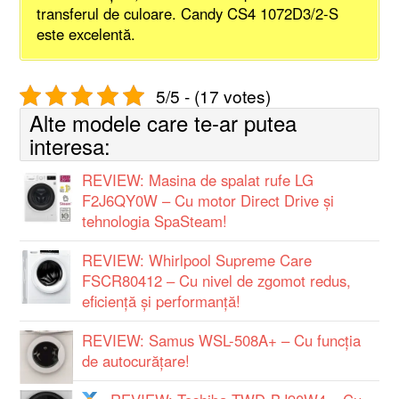
transferul de culoare. Candy CS4 1072D3/2-S
este excelentă.
5/5 - (17 votes)
Alte modele care te-ar putea
interesa:
REVIEW: Masina de spalat rufe LG
F2J6QY0W – Cu motor Direct Drive și
tehnologia SpaSteam!
REVIEW: Whirlpool Supreme Care
FSCR80412 – Cu nivel de zgomot redus,
eficiență și performanță!
REVIEW: Samus WSL-508A+ – Cu funcţia
de autocurăţare!