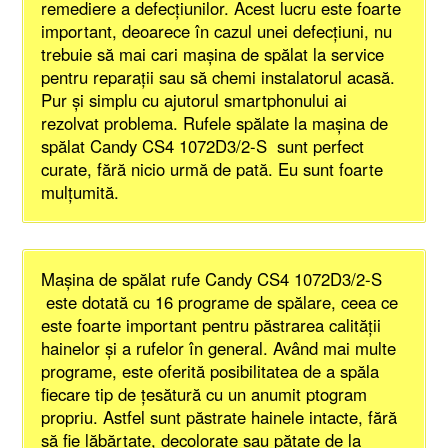
remediere a defecţiunilor. Acest lucru este foarte
important, deoarece în cazul unei defecţiuni, nu
trebuie să mai cari maşina de spălat la service
pentru reparaţii sau să chemi instalatorul acasă.
Pur şi simplu cu ajutorul smartphonului ai
rezolvat problema. Rufele spălate la maşina de
spălat Candy CS4 1072D3/2-S sunt perfect
curate, fără nicio urmă de pată. Eu sunt foarte
mulţumită.
Maşina de spălat rufe Candy CS4 1072D3/2-S
este dotată cu 16 programe de spălare, ceea ce
este foarte important pentru păstrarea calităţii
hainelor şi a rufelor în general. Având mai multe
programe, este oferită posibilitatea de a spăla
fiecare tip de ţesătură cu un anumit ptogram
propriu. Astfel sunt păstrate hainele intacte, fără
să fie lăbărţate, decolorate sau pătate de la