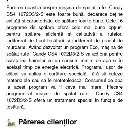
Părerea noastră despre maşina de spălat rufe Candy
CS4 1072D3/2-S este foarte bună, deoarece deţine
calităţi şi caracteristici de spălare foarte bune. Cele 16
programe de spălare oferă cele mai bune opţiuni
pentru spălare eficientă şi calitativă a rufelor,
indiferent de tipul ţesăturii şi indiferent de gradul de
murdărie. Având dezvoltat un program Eco, maşina de
spălat rufe Candy CS4 1072D3/2-S va acţiona pentru
curăţarea hainelor cu un consum minim de apă şi în
acelaşi timp de energie electrică. Programul uşor de
călcat va aplica o curăţare specială, fără să cuteze
materialele sau să le mototolească. Consumul de apă
la acest program va fi ceva mai mare. Fiecare
program al maşinii de spălat rufe Candy CS4
1072D3/2-S oferă un tratament special în funcţie de
ţesătură.
Părerea clienţilor