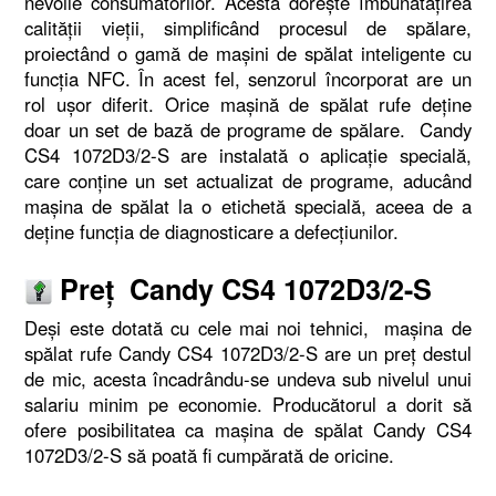
nevoile consumatorilor. Acesta doreşte îmbunătăţirea
calităţii vieţii, simplificând procesul de spălare,
proiectând o gamă de maşini de spălat inteligente cu
funcţia NFC. În acest fel, senzorul încorporat are un
rol uşor diferit. Orice maşină de spălat rufe deţine
doar un set de bază de programe de spălare. Candy
CS4 1072D3/2-S are instalată o aplicaţie specială,
care conţine un set actualizat de programe, aducând
maşina de spălat la o etichetă specială, aceea de a
deţine funcţia de diagnosticare a defecţiunilor.
Preţ Candy CS4 1072D3/2-S
Deşi este dotată cu cele mai noi tehnici, maşina de
spălat rufe Candy CS4 1072D3/2-S are un preţ destul
de mic, acesta încadrându-se undeva sub nivelul unui
salariu minim pe economie. Producătorul a dorit să
ofere posibilitatea ca maşina de spălat Candy CS4
1072D3/2-S să poată fi cumpărată de oricine.