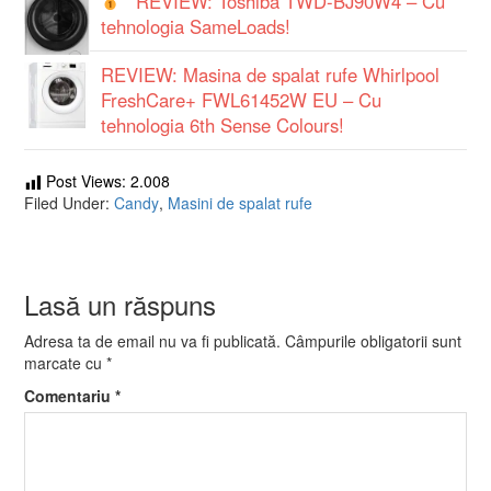
REVIEW: Toshiba TWD-BJ90W4 – Cu
tehnologia SameLoads!
REVIEW: Masina de spalat rufe Whirlpool
FreshCare+ FWL61452W EU – Cu
tehnologia 6th Sense Colours!
Post Views:
2.008
Filed Under:
Candy
,
Masini de spalat rufe
Lasă un răspuns
Adresa ta de email nu va fi publicată.
Câmpurile obligatorii sunt
marcate cu
*
Comentariu
*