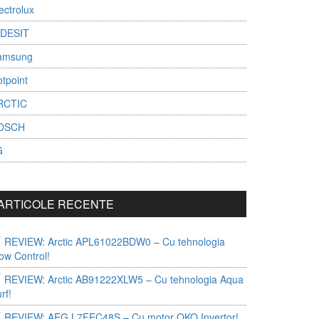
ectrolux
NDESIT
amsung
tpoint
RCTIC
OSCH
G
ARTICOLE RECENTE
REVIEW: Arctic APL61022BDW0 – Cu tehnologia
ow Control!
REVIEW: Arctic AB91222XLW5 – Cu tehnologia Aqua
rf!
REVIEW: AEG L7FEC48S – Cu motor OKO Invertor!