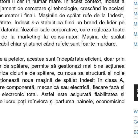
zatorii îl cer în număr mare. În acest context, Indesit a
Ma
ajament de cercetare și tehnologie, crescând în același
Ma
nsumatorii finali. Mașinile de spălat rufe de la Indesit,
ozitate. Indesit s-a stabilit ca fiind un brand de lider pe
Ma
torită filozofiei sale corporative, care reglează toate
Ma
și de la marketing la consumator. Mașina de spălat
il chiar și atunci când rufele sunt foarte murdare.
Ma
e a petelor, acestea sunt îndepărtate eficient, doar prin
or de spălare, permite să gestionezi mai bine acțiunea
miza ciclurile de spălare, cu noua sa structură și noile
iționează noua mașină de spălat Indesit în clasa A,
re componentă, mecanică sau electrică, fiecare fază și
lectronic total. Astfel este asigurată fiabilitatea și
 lucru poți reînviora și parfuma hainele, economisind
Wh
G
B