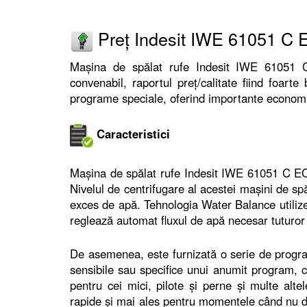
Preț Indesit IWE 61051 C
Mașina de spălat rufe Indesit IWE 61051 
convenabil, raportul preț/calitate fiind foart
programe speciale, oferind importante economii 
Caracteristici
Mașina de spălat rufe Indesit IWE 61051 C EC
Nivelul de centrifugare al acestei mașini de sp
exces de apă. Tehnologia Water Balance utilizea
reglează automat fluxul de apă necesar tuturor
De asemenea, este furnizată o serie de programe
sensibile sau specifice unui anumit program, c
pentru cei mici, pilote și perne și multe alt
rapide și mai ales pentru momentele când nu di