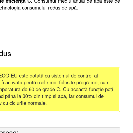
de eficiență C.
Consumul mediu anual de apă este de
 tehnologia consumului redus de apă.
odus
ECO EU este dotată cu sistemul de control al
i activată pentru cele mai folosite programe, cum
emperatura de 60 de grade C. Cu această funcție poți
nd până la 30% din timp și apă, iar consumul de
 cu ciclurile normale.
teresa: