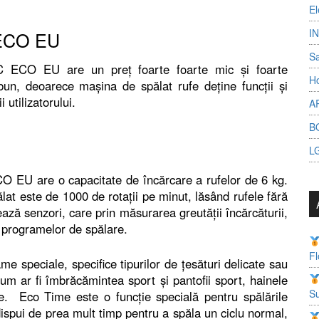
El
I
 ECO EU
S
C ECO EU are un preț foarte foarte mic și foarte
Ho
e bun, deoarece mașina de spălat rufe deține funcții și
utilizatorului.
A
B
L
O EU are o capacitate de încărcare a rufelor de 6 kg.
ălat este de 1000 de rotații pe minut, lăsând rufele fără
ză senzori, care prin măsurarea greutății încărcăturii,
 programelor de spălare.
Fl
 speciale, specifice tipurilor de țesături delicate sau
um ar fi îmbrăcămintea sport și pantofii sport, hainele
Su
ele. Eco Time este o funcție specială pentru spălările
spui de prea mult timp pentru a spăla un ciclu normal,