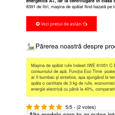
energetică A+, iar la centrifugare în clasa 
8391 de litri, mașina de spălat fiind bazată pe
Vezi prețul de astăzi
Părerea noastră despre pr
Mașina de spălat rufe Indesit IWE 61051 C 
consumului de apă. Funcția Eco Time poate f
ar fi bumbac și sintetice, apa ajungând la t
spăla o cantitate de 3 kg de rufe, economisi
energie electrică cu până la 40%, comparativ
5/5 - (2 votes)
Alte modele care te-ar putea in