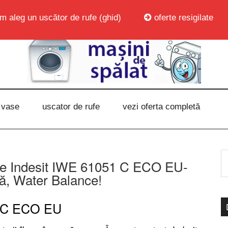
m aleg un uscător de rufe (ghid)
oferte resigilate
 vase
uscator de rufe
vezi oferta completă
fe Indesit IWE 61051 C ECO EU-
ă, Water Balance!
1 C ECO EU