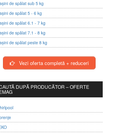
șini de spălat sub 5 kg
șini de spălat 5 - 6 kg
șini de spălat 6.1 - 7 kg
șini de spălat 7.1 - 8 kg
șini de spălat peste 8 kg
Vezi oferta completă + reduceri
CAUTĂ DUPĂ PRODUCĂTOR – OFERTE
EMAG
irlpool
orenje
EKO