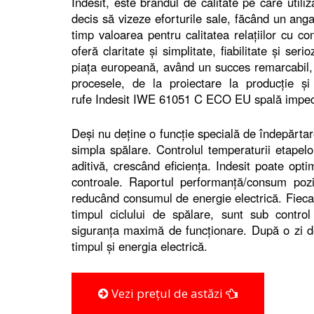
Indesit, este brandul de calitate pe care utili
decis să vizeze eforturile sale, făcând un ang
timp valoarea pentru calitatea relațiilor cu co
oferă claritate și simplitate, fiabilitate și seri
piața europeană, având un succes remarcabil, da
procesele, de la proiectare la producție 
rufe Indesit IWE 61051 C ECO EU spală impecab
Deși nu deține o funcție specială de îndepărtar
simpla spălare. Controlul temperaturii etapel
aditivă, crescând eficiența. Indesit poate opti
controale. Raportul performanță/consum poz
reducând consumul de energie electrică. Fieca
timpul ciclului de spălare, sunt sub control e
siguranța maximă de funcționare. După o zi de
timpul și energia electrică.
Vezi prețul de astăzi