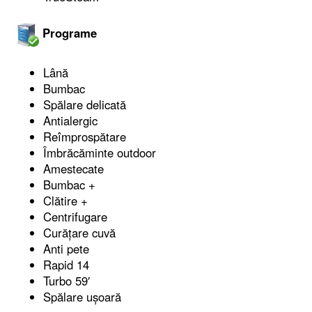
Programe
Lână
Bumbac
Spălare delicată
Antialergic
Reîmprospătare
Îmbrăcăminte outdoor
Amestecate
Bumbac +
Clătire +
Centrifugare
Curățare cuvă
Anti pete
Rapid 14
Turbo 59′
Spălare ușoară