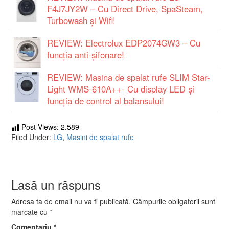
F4J7JY2W – Cu Direct Drive, SpaSteam,
Turbowash și Wifi!
REVIEW: Electrolux EDP2074GW3 – Cu
funcţia anti-şifonare!
REVIEW: Masina de spalat rufe SLIM Star-
Light WMS-610A++- Cu display LED și
funcția de control al balansului!
Post Views:
2.589
Filed Under:
LG
,
Masini de spalat rufe
Lasă un răspuns
Adresa ta de email nu va fi publicată.
Câmpurile obligatorii sunt
marcate cu
*
Comentariu
*