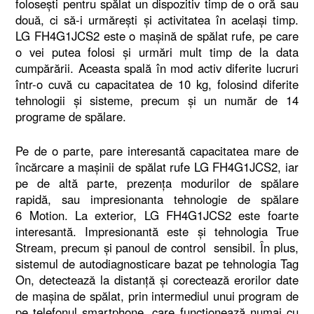
folosești pentru spălat un dispozitiv timp de o oră sau
două, ci să-i urmărești și activitatea în același timp.
LG FH4G1JCS2 este o mașină de spălat rufe, pe care
o vei putea folosi și urmări mult timp de la data
cumpărării. Aceasta spală în mod activ diferite lucruri
într-o cuvă cu capacitatea de 10 kg, folosind diferite
tehnologii și sisteme, precum și un număr de 14
programe de spălare.
Pe de o parte, pare interesantă capacitatea mare de
încărcare a mașinii de spălat rufe LG FH4G1JCS2, iar
pe de altă parte, prezența modurilor de spălare
rapidă, sau impresionanta tehnologie de spălare
6 Motion. La exterior, LG FH4G1JCS2 este foarte
interesantă. Impresionantă este și tehnologia True
Stream, precum și panoul de control sensibil. În plus,
sistemul de autodiagnosticare bazat pe tehnologia Tag
On, detectează la distanță și corectează erorilor date
de mașina de spălat, prin intermediul unui program de
pe telefonul smartphone, care funcționează numai cu