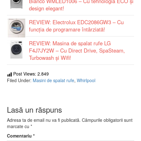
Bianco WMLED1006 – Cu tehnologia ECO și
design elegant!
REVIEW: Electrolux EDC2086GW3 – Cu
funcţia de programare întârziată!
REVIEW: Masina de spalat rufe LG
F4J7JY2W – Cu Direct Drive, SpaSteam,
Turbowash și Wifi!
Post Views:
2.849
Filed Under:
Masini de spalat rufe
,
Whirlpool
Lasă un răspuns
Adresa ta de email nu va fi publicată.
Câmpurile obligatorii sunt
marcate cu
*
Comentariu
*