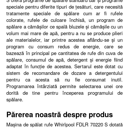
S oferă programe de spălare standard dar şi programe
speciale pentru diferite tipuri de ţesături, care necesită
tratamente speciale de spălare cum ar fi rufele
colorate, rufele de culoare închisă, un program de
spălare a cămăşilor ce spală bluzele şi cămăşile cu un
volum mai mare de apă, pentru a nu se produce plieri
ale materialelor, iar printre acestea aflându-se şi un
program cu consum redus de energie, care se
bazează în principal pe cantitatea de rufe din cuva de
spălare, consumul de apă, detergent şi energie fiind
adaptat în funcţie de acestea. Sertarul este dotat cu
sistem de recomandare de dozare a detergentului
pentru ca acesta să nu fie consumat inutil.
Programarea întârziată permite selectarea unei ore
dorită de tine pentru începerea programului de
spălare.
Părerea noastră despre produs
Maşina de spălat rufe Whirlpool FDLR 70220 S dotată