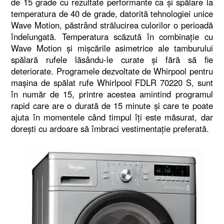
de 15 grade cu rezultate performante ca şi spălare la
temperatura de 40 de grade, datorită tehnologiei unice
Wave Motion, păstrând strălucirea culorilor o perioadă
îndelungată. Temperatura scăzută în combinaţie cu
Wave Motion şi mişcările asimetrice ale tamburului
spălară rufele lăsându-le curate şi fără să fie
deteriorate. Programele dezvoltate de Whirpool pentru
maşina de spălat rufe Whirlpool FDLR 70220 S, sunt
în număr de 15, printre acestea amintind programul
rapid care are o durată de 15 minute şi care te poate
ajuta în momentele când timpul îţi este măsurat, dar
doreşti cu ardoare să îmbraci vestimentaţie preferată.