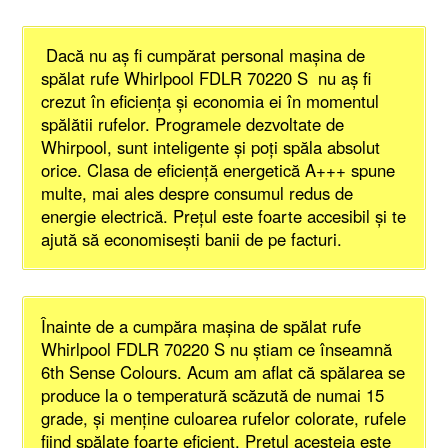
Dacă nu aş fi cumpărat personal maşina de
spălat rufe Whirlpool FDLR 70220 S nu aş fi
crezut în eficienţa şi economia ei în momentul
spălătii rufelor. Programele dezvoltate de
Whirpool, sunt inteligente şi poţi spăla absolut
orice. Clasa de eficienţă energetică A+++ spune
multe, mai ales despre consumul redus de
energie electrică. Preţul este foarte accesibil şi te
ajută să economiseşti banii de pe facturi.
Înainte de a cumpăra maşina de spălat rufe
Whirlpool FDLR 70220 S nu ştiam ce înseamnă
6th Sense Colours. Acum am aflat că spălarea se
produce la o temperatură scăzută de numai 15
grade, şi menţine culoarea rufelor colorate, rufele
fiind spălate foarte eficient. Preţul acesteia este