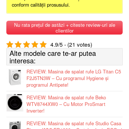
conform calităţii prosusului.
Nu rata prețul de astăzi + citeste review-uri ale
clientilor
4.9/5 - (21 votes)
Alte modele care te-ar putea
interesa:
REVIEW: Masina de spalat rufe LG Titan C5
F2J5TN3W – Cu programul Hygiene și
programul Antipete!
REVIEW: Masina de spalat rufe Beko
WTV8744XW0 – Cu Motor ProSmart
Inverter!
REVIEW: Masina de spalat rufe Studio Casa