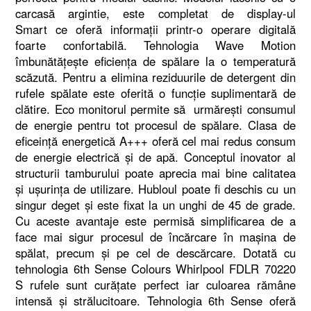
carcasă argintie, este completat de display-ul
Smart ce oferă informaţii printr-o operare digitală
foarte confortabilă. Tehnologia Wave Motion
îmbunătăţeşte eficienţa de spălare la o temperatură
scăzută. Pentru a elimina reziduurile de detergent din
rufele spălate este oferită o funcţie suplimentară de
clătire. Eco monitorul permite să urmăreşti consumul
de energie pentru tot procesul de spălare. Clasa de
eficeinţă energetică A+++ oferă cel mai redus consum
de energie electrică şi de apă. Conceptul inovator al
structurii tamburului poate aprecia mai bine calitatea
şi uşurinţa de utilizare. Hubloul poate fi deschis cu un
singur deget şi este fixat la un unghi de 45 de grade.
Cu aceste avantaje este permisă simplificarea de a
face mai sigur procesul de încărcare în maşina de
spălat, precum şi pe cel de descărcare. Dotată cu
tehnologia 6th Sense Colours Whirlpool FDLR 70220
S rufele sunt curăţate perfect iar culoarea rămâne
intensă şi strălucitoare. Tehnologia 6th Sense oferă