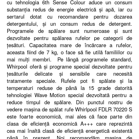
cu tehnologia 6th Sense Colour aduce un consum
substanţia redus de energie electrică şi apă, iar cu
sertarul dotat cu recomandare pentru dozarea
detergentului, şi un consum redus de detergent.
Programele de spălare sunt numeroase şi sunt
dezvoltate pentru spălarea rufelor pe categorii de
ţesături. Capacitatea mare de încărcare a rufelor,
aceasta fiind de 7 kg, o face să fie utilă familiilor cu
mai mulţi membri. Pe lângă programele standard,
Whirpool oferă şi programe special dezvoltate pentru
ţesăturile delicate şi sensibile care necesită
tratamente speciale. Rufele pot fi spălate şi la
temperaturi reduse de până la 15 grade datorită
tehnologiei Wave Motion special dezvoltată pentru a
reduce timpul de spălare. Din punctul nostru de
vedere maşina de spălat rufe Whirlpool FDLR 70220 S
este foarte economică, mai ales că face parte din
clasa de eficienţă economică A+++ care reprezintă
cea mai înaltă clasă de eficienţă energetică existentă
până în prezent. Noi recomandăm maşina de