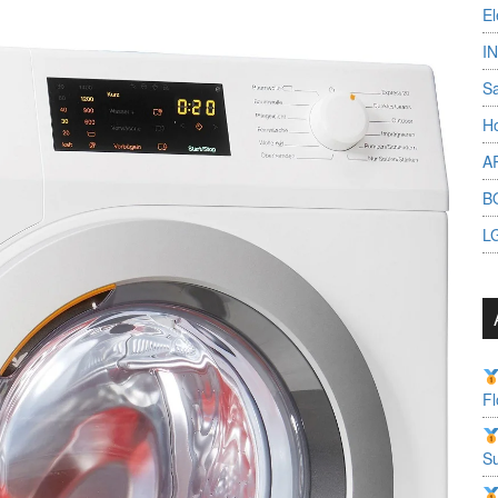
El
I
S
Ho
A
B
L
Fl
Su