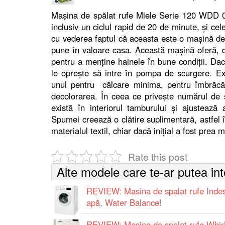
Mașina de spălat rufe Miele Serie 120 WDD
inclusiv un ciclul rapid de 20 de minute, și ce
cu vederea faptul că aceasta este o mașină de sp
pune în valoare casa. Această mașină oferă,
pentru a menține hainele în bune condiții. Dac
le oprește să intre în pompa de scurgere. Ex
unul pentru călcare minima, pentru îmbrăcă
decolorarea. În ceea ce privește numărul de 
există în interiorul tamburului și ajusteaz
Spumei creează o clătire suplimentară, astfel 
materialul textil, chiar dacă inițial a fost prea 
Rate this post
Alte modele care te-ar putea in
REVIEW: Masina de spalat rufe Inde
apă, Water Balance!
REVIEW: Masina de spalat rufe Whi