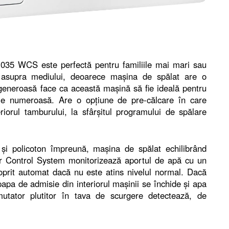
035 WCS este perfectă pentru familiile mai mari sau
 asupra mediului, deoarece mașina de spălat are o
generoasă face ca această mașină să fie ideală pentru
lie numeroasă. Are o opțiune de pre-călcare în care
iorul tamburului, la sfârșitul programului de spălare
i policoton împreună, mașina de spălat echilibrând
er Control System monitorizează aportul de apă cu un
oprit automat dacă nu este atins nivelul normal. Dacă
upapa de admisie din interiorul mașinii se închide și apa
utator plutitor în tava de scurgere detectează, de