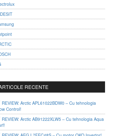
ectrolux
NDESIT
amsung
tpoint
RCTIC
OSCH
G
ARTICOLE RECENTE
REVIEW: Arctic APL61022BDW0 – Cu tehnologia
ow Control!
REVIEW: Arctic AB91222XLW5 – Cu tehnologia Aqua
rf!
REVIEW: AEG L7FEC48S – Cu motor OKO Invertor!