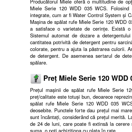
Producătorul Miele oferă o multitudine de op
Miele Serie 120 WDD 035 WCS. Folosind sel
integrate, cum ar fi Water Control System și C
Mașina de spălat rufe Miele Serie 120 WDD 03
a satisface o varietate de cerințe. Există 
Sistemul automat de dozare a detergentului
cantitatea potrivită de detergent pentru sarcin
colorate, pentru a ajuta la păstrarea culorii.
de detergent. De asemenea sertarul de deter
spălare.
Preț Miele Serie 120 WDD
Prețul mașinii de spălat rufe Miele Serie
preț/calitate este totuși bun, deoarece reprezi
spălat rufe Miele Serie 120 WDD 035 WCS est
deosebite. Punctele forte dau prețul mai mare, 
sunt încântați, considerând că prețul merită. 
de 24 de luni, care poate fi extinsă la cerer
suma, o poți achiziționa cu plata în rate.