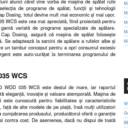
țiuni atunci când vine vorba de mașina de spălat rufe
Ma
ecția de programe de spălat, funcții și tehnologii
Ma
ap Dosing, totul devine mult mai economic și mai ușor.
5 WCS este cea mai apreciată, fiind proiectată pentru
Ma
o gamă variată de programe specializate de spălare.
Ma
 Cap Dosing, asigură că mașina de spălat folosește
ă. Se adaptează la sarcini de spălare a rufelor albe și
Ma
 Are un tambur conceput pentru a opri consumul excesiv
gent este auto-curățat la terminarea programului de
 035 WCS
 120 WDD 035 WCS este destul de mare, iar raportul
ntă eleganță, inovație și valoare atemporală. Maşina de
e cunoscută pentru fiabilitatea și caracteristicile
Wh
față de alte modele de pe piață, însă mulți utilizatori
G
La cumpărarea produsului, producătorul oferă o garanție
e si contra cost. De asemenea, dacă nu dispui de toată
B