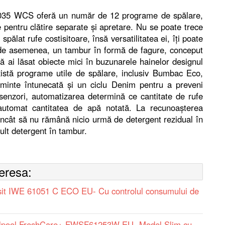
 035 WCS oferă un număr de 12 programe de spălare,
le pentru clătire separate și apretare. Nu se poate trece
ălat rufe costisitoare, însă versatilitatea ei, îți poate
 de asemenea, un tambur în formă de fagure, conceput
ă ai lăsat obiecte mici în buzunarele hainelor designul
istă programe utile de spălare, inclusiv Bumbac Eco,
minte întunecată și un ciclu Denim pentru a preveni
senzori, automatizarea determină ce cantitate de rufe
ă automat cantitatea de apă notată. La recunoașterea
încât să nu rămână nicio urmă de detergent rezidual în
mult detergent în tambur.
teresa:
sit IWE 61051 C ECO EU- Cu controlul consumului de
rlpool FreshCare+ FWSF61253W EU- Model Slim cu