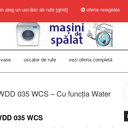
m aleg un uscător de rufe (ghid)
oferte resigilate
 vase
uscator de rufe
vezi oferta completă
WDD 035 WCS – Cu funcția Water
 WDD 035 WCS