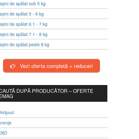
șini de spălat sub 5 kg
șini de spălat 5 - 6 kg
șini de spălat 6.1 - 7 kg
șini de spălat 7.1 - 8 kg
șini de spălat peste 8 kg
Vezi oferta completă + reduceri
CAUTĂ DUPĂ PRODUCĂTOR – OFERTE
EMAG
irlpool
orenje
EKO