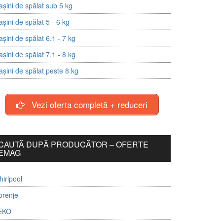
șini de spălat sub 5 kg
șini de spălat 5 - 6 kg
șini de spălat 6.1 - 7 kg
șini de spălat 7.1 - 8 kg
șini de spălat peste 8 kg
Vezi oferta completă + reduceri
CAUTĂ DUPĂ PRODUCĂTOR – OFERTE
EMAG
irlpool
orenje
EKO