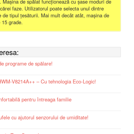
e. Mașina de spălat funcționează cu șase moduri de
ecărei faze. Utilizatorul poate selecta unul dintre
de tipul țesăturii. Mai mult decât atât, mașina de
de 15 grade.
teresa:
e programe de spălare!
HWM-V8214A++ – Cu tehnologia Eco-Logic!
rtabilă pentru întreaga familie
le cu ajutorul senzorului de umiditate!