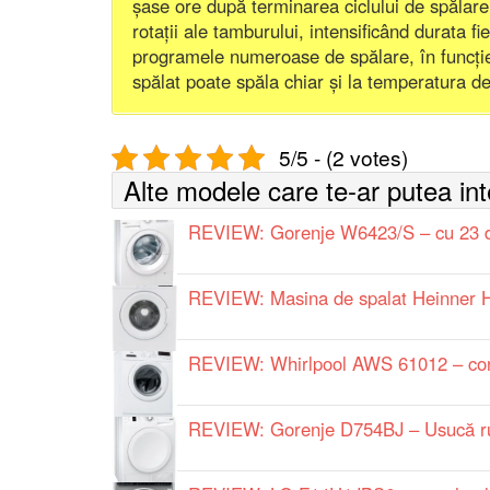
șase ore după terminarea ciclului de spălar
rotații ale tamburului, intensificând durata fi
programele numeroase de spălare, în funcție 
spălat poate spăla chiar și la temperatura 
5/5 - (2 votes)
Alte modele care te-ar putea in
REVIEW: Gorenje W6423/S – cu 23 d
REVIEW: Masina de spalat Heinner 
REVIEW: Whirlpool AWS 61012 – confo
REVIEW: Gorenje D754BJ – Usucă rufe