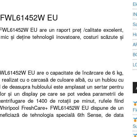
El
I
e+ FWL61452W EU
S
FWL61452W EU are un raport preț /calitate excelent,
Ho
mic și deține tehnologii inovatoare, costuri scăzute și
A
B
L
FWL61452W EU are o capacitate de încărcare de 6 kg,
te realizat cu o carcasă de culoare albă, cu un hublou cu
ol de deasupra hubloului este amplasat un sertar pentru
lor și un display pe care se pot vedea parametrii de
ntrifugare de 1400 de rotații pe minut, rufele fiind
re. Whirlpool FreshCare+ FWL61452W EU dispune de un
Fl
eficiază de tehnologia specială 6th Sense, de data
Su