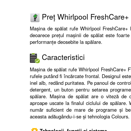
Preț Whirlpool FreshCar
Mașina de spălat rufe Whirlpool FreshCare+ 
deoarece prețul mașinii de spălat este foarte 
performanțe deosebite la spălare.
Caracteristici
Mașina de spălat rufe Whirlpool FreshCare+ 
rufele putând fi încărcate frontal. Designul es
inel alb, redând puritatea. Pe panoul de contr
detergent, un buton pentru setarea programe
spălare. Mașina de spălat are o viteză de ce
aproape uscate la finalul ciclului de spăla
număr suficient de mare de programe și ben
aceasta adăugându-i-se și tehnologia Colours.
Tehnologii, funcții și sisteme