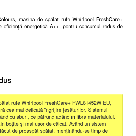
Colours, mașina de spălat rufe Whirlpool FreshCare+
eficiență energetică A++, pentru consumul redus de
odus
 spălat rufe Whirlpool FreshCare+ FWL61452W EU,
 cea mai delicată îngrijire țesăturilor. Sistemul
nând cu aburi, ce pătrund adânc în fibra materialului.
in boțite și mai ușor de călcat. Având un sistem
 plăcut de proaspăt spălat, menținându-se timp de