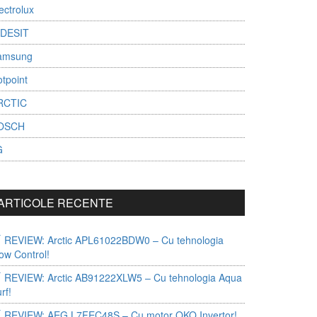
ectrolux
NDESIT
amsung
tpoint
RCTIC
OSCH
G
ARTICOLE RECENTE
REVIEW: Arctic APL61022BDW0 – Cu tehnologia
ow Control!
REVIEW: Arctic AB91222XLW5 – Cu tehnologia Aqua
rf!
REVIEW: AEG L7FEC48S – Cu motor OKO Invertor!