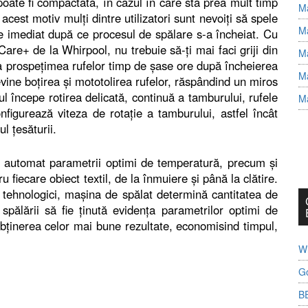
 poate fi compactată, în cazul în care stă prea mult timp
Ma
acest motiv mulți dintre utilizatori sunt nevoiți să spele
Ma
e imediat după ce procesul de spălare s-a încheiat. Cu
re+ de la Whirpool, nu trebuie să-ți mai faci griji din
Ma
ra prospețimea rufelor timp de șase ore după încheierea
Ma
vine boțirea și mototolirea rufelor, răspândind un miros
lul începe rotirea delicată, continuă a tamburului, rufele
Ma
figurează viteza de rotație a tamburului, astfel încât
l țesăturii.
ă automat parametrii optimi de temperatură, precum și
ru fiecare obiect textil, de la înmuiere și până la clătire.
or tehnologici, mașina de spălat determină cantitatea de
spălării să fie ținută evidența parametrilor optimi de
obținerea celor mai bune rezultate, economisind timpul,
Wh
G
B