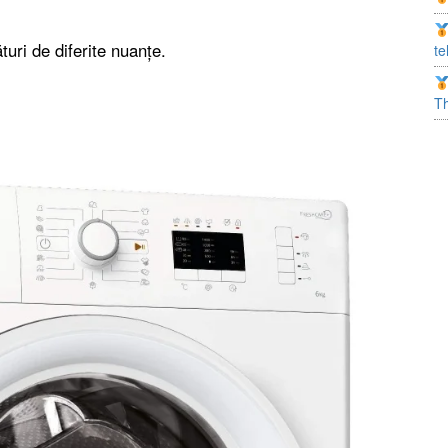
uri de diferite nuanțe.
te
T