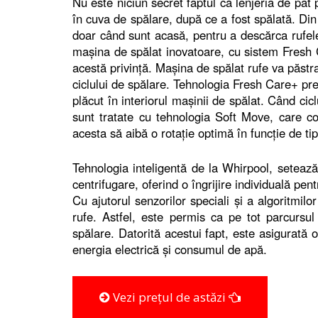
Nu este niciun secret faptul că lenjeria de pat
în cuva de spălare, după ce a fost spălată. Din 
doar când sunt acasă, pentru a descărca rufel
mașina de spălat inovatoare, cu sistem Fresh Ca
acestă privință. Mașina de spălat rufe va păst
ciclului de spălare. Tehnologia Fresh Care+ pre
plăcut în interiorul mașinii de spălat. Când cic
sunt tratate cu tehnologia Soft Move, care con
acesta să aibă o rotație optimă în funcție de tipu
Tehnologia inteligentă de la Whirpool, seteaz
centrifugare, oferind o îngrijire individuală pent
Cu ajutorul senzorilor speciali și a algoritmil
rufe. Astfel, este permis ca pe tot parcursul 
spălare. Datorită acestui fapt, este asigurată 
energia electrică și consumul de apă.
Vezi prețul de astăzi