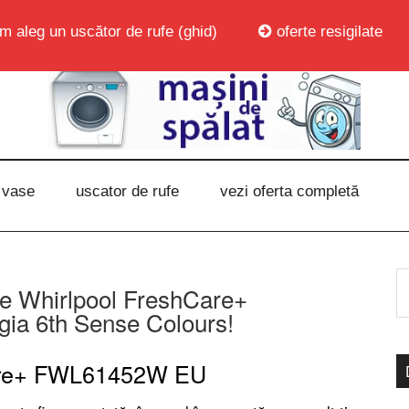
m aleg un uscător de rufe (ghid)
oferte resigilate
 vase
uscator de rufe
vezi oferta completă
e Whirlpool FreshCare+
a 6th Sense Colours!
are+ FWL61452W EU