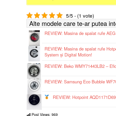
5/5 - (1 vote)
Alte modele care te-ar putea in
REVIEW: Masina de spalat rufe AEG 
REVIEW: Masina de spalat rufe Hotpo
System și Digital Motion!
REVIEW: Beko WMY71443LB2 – Eficie
REVIEW: Samsung Eco Bubble WF70F
REVIEW: Hotpoint AQD1171D69IDE
Post Views:
969