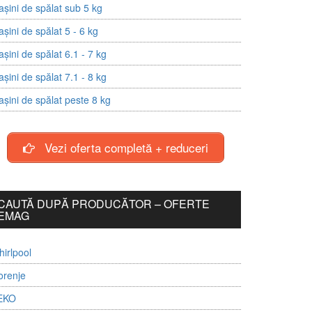
șini de spălat sub 5 kg
șini de spălat 5 - 6 kg
șini de spălat 6.1 - 7 kg
șini de spălat 7.1 - 8 kg
șini de spălat peste 8 kg
Vezi oferta completă + reduceri
CAUTĂ DUPĂ PRODUCĂTOR – OFERTE
EMAG
irlpool
orenje
EKO