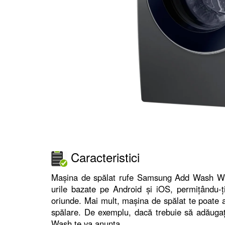
Caracteristici
Mașina de spălat rufe Samsung Add Wash W
urile bazate pe Android și iOS, permițându-ț
oriunde. Mai mult, mașina de spălat te poate an
spălare. De exemplu, dacă trebuie să adăug
Wash te va anunța.