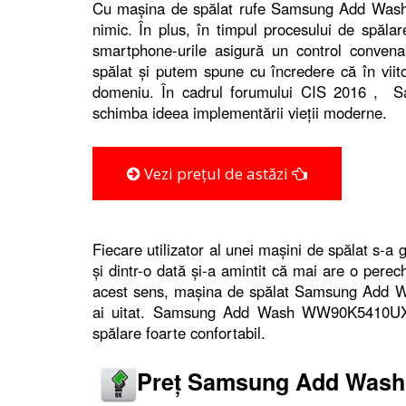
Cu mașina de spălat rufe Samsung Add Wash 
nimic. În plus, în timpul procesului de spălar
smartphone-urile asigură un control convena
spălat și putem spune cu încredere că în viit
domeniu. În cadrul forumului CIS 2016 , Sa
schimba ideea implementării vieții moderne.
Vezi prețul de astăzi
Fiecare utilizator al unei mașini de spălat s-a 
și dintr-o dată și-a amintit că mai are o perec
acest sens, mașina de spălat Samsung Add 
ai uitat. Samsung Add Wash WW90K5410UX/L
spălare foarte confortabil.
Preț Samsung Add Was