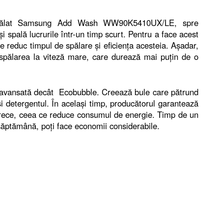
spălat Samsung Add Wash WW90K5410UX/LE, spre
și spală lucrurile într-un timp scurt. Pentru a face acest
are reduc timpul de spălare și eficiența acesteia. Așadar,
 spălarea la viteză mare, care durează mai puțin de o
 avansată decât Ecobubble. Creează bule care pătrund
i detergentul. În același timp, producătorul garantează
a rece, ceea ce reduce consumul de energie. Timp de un
săptămână, poți face economii considerabile.