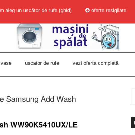
m aleg un uscător de rufe (ghid)
oferte resigilate
 vase
uscator de rufe
vezi oferta completă
ufe Samsung Add Wash
ash WW90K5410UX/LE