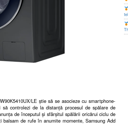
te
T
W90K5410UX/LE știe să se asocieze cu smartphone-
i să controlezi de la distanță procesul de spălare de
unța de începutul și sfârșitul spălării oricărui ciclu de
ați balsam de rufe în anumite momente, Samsung Add