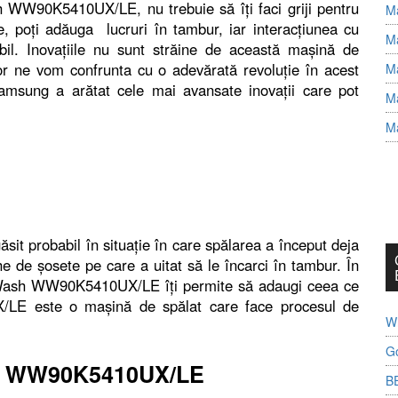
WW90K5410UX/LE, nu trebuie să îți faci griji pentru
Ma
e, poți adăuga lucruri în tambur, iar interacțiunea cu
Ma
bil. Inovațiile nu sunt străine de această mașină de
or ne vom confrunta cu o adevărată revoluție în acest
Ma
msung a arătat cele mai avansate inovații care pot
Ma
Ma
găsit probabil în situație în care spălarea a început deja
he de șosete pe care a uitat să le încarci în tambur. În
Wash WW90K5410UX/LE îți permite să adaugi ceea ce
E este o mașină de spălat care face procesul de
Wh
G
h WW90K5410UX/LE
B