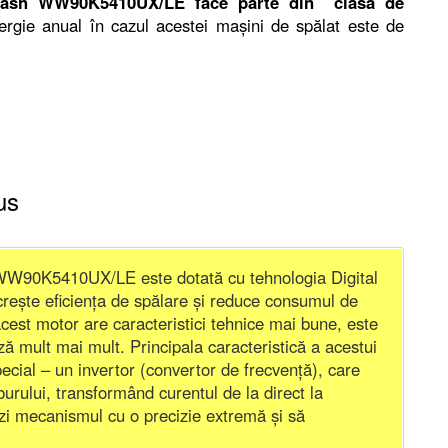
ash WW90K5410UX/LE face parte din clasa de
gie anual în cazul acestei mașini de spălat este de
us
W90K5410UX/LE este dotată cu tehnologia Digital
, crește eficiența de spălare și reduce consumul de
cest motor are caracteristici tehnice mai bune, este
ză mult mai mult. Principala caracteristică a acestui
pecial – un invertor (convertor de frecvență), care
burului, transformând curentul de la direct la
lezi mecanismul cu o precizie extremă și să