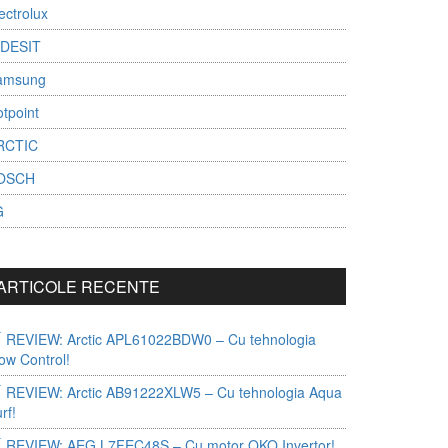
ectrolux
NDESIT
amsung
tpoint
RCTIC
OSCH
G
ARTICOLE RECENTE
REVIEW: Arctic APL61022BDW0 – Cu tehnologia
ow Control!
REVIEW: Arctic AB91222XLW5 – Cu tehnologia Aqua
rf!
REVIEW: AEG L7FEC48S – Cu motor OKO Invertor!