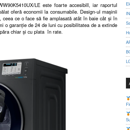
El
90K5410UX/LE este foarte accesibill, iar raportul
ălat oferă economii la consumabile. Design-ul mașinii
I
 ceea ce o face să fie amplasată atât în baie cât și în
S
mi o garanție de 24 de luni cu posibilitatea de a extinde
ăra chiar și cu plata în rate.
Ho
A
B
L
Fl
Su