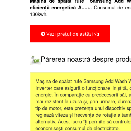
Mașina de spălat rufe Samsung Add W
eficiență energetică A+++.
Consumul de ener
130kwh.
Vezi prețul de astăzi
Părerea noastră despre prod
Mașina de spălat rufe Samsung Add Wash W
Inverter care asigură o funcționare liniștită
energie. În comparație cu predecesorii săi, a
mai rezistent la uzură și, prin urmare, durea
tip de motor, este prezența unui dispozitiv s
reglează viteza și frecvența de rotație a tam
alternativ. Acest lucru îți permite să contro
economisești consumul de electricitate.