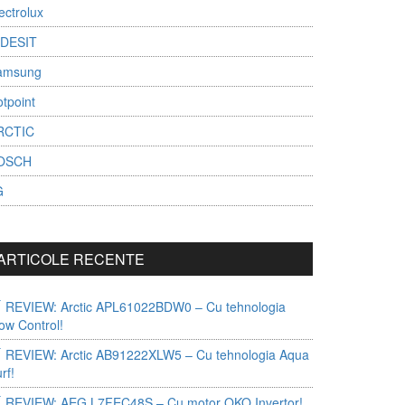
ectrolux
NDESIT
amsung
tpoint
RCTIC
OSCH
G
ARTICOLE RECENTE
REVIEW: Arctic APL61022BDW0 – Cu tehnologia
ow Control!
REVIEW: Arctic AB91222XLW5 – Cu tehnologia Aqua
rf!
REVIEW: AEG L7FEC48S – Cu motor OKO Invertor!