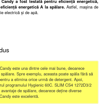
andy a fost testată pentru eficiență energetică,
eficiență energetică A la spălare.
Astfel, mașina de
e electrică și de apă.
odus
andy este una dintre cele mai bune, deoarece
e spălare. Spre exemplu, aceasta poate spăla fără să
 pentru a elimina orice urmă de detergent. Apoi,
jutorul programului Hygienic 60C. SLIM CS4 1272D3/2
avantaje de spălare, deoarece deține diverse
Candy este excelentă.