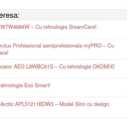
teresa:
EW7W4684W – Cu tehnologia SteamCare!
trolux Professional semiprofesionala myPRO – Cu
are!
uscator AEG L8WBC61S – Cu tehnologia OKOMIX!
hnologia Eco Smart!
 Arctic APL51211BDW3 – Model Slim cu design