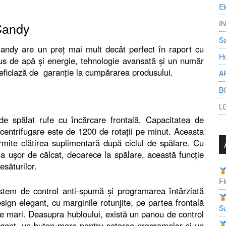
El
I
Candy
S
ndy are un preț mai mult decât perfect în raport cu
Ho
us de apă și energie, tehnologie avansată și un număr
ficiază de garanție la cumpărarea produsului.
A
B
L
spălat rufe cu încărcare frontală. Capacitatea de
 centrifugare este de 1200 de rotații pe minut. Aceasta
mite clătirea suplimentară după ciclul de spălare. Cu
na ușor de călcat, deoarece la spălare, această funcție
esăturilor.
Fl
em de control anti-spumă și programarea întârziată
ign elegant, cu marginile rotunjite, pe partea frontală
Su
e mari. Deasupra hubloului, există un panou de control
rgent, un buton mare pentru setarea programelor și un