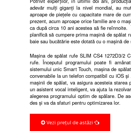
Potrivit experților, în ultimii doi ani, produc
adevăr mulți giganți la nivel mondial, au mut
aproape de piețele cu capacitate mare de cumpă
prezent, acum aproape orice familie are o mași
ca după circa 10 ani acestea să fie reînnoite.
planifică să cumpere prima mașină de spălat ruf
baie sau bucătărie este dotată cu o mașină de 
Mașina de spălat rufe SLIM CS4 1272D3/2 Can
rufe. Începutul programului poate fi amânat 
sistemului unic Smart Touch, mașina de spăla
convenabile la un telefon compatibil cu iOS și
mașinii de spălat, va asigura acesteia starea 
un asistent vocal inteligent, va ajuta la rezol
alegerea programului optim de spălare. De ase
des și va da sfaturi pentru optimizarea lor.
Vezi prețul de astăzi