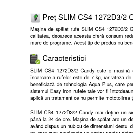
Preț SLIM CS4 1272D3/2 
Mașina de spălat rufe SLIM CS4 1272D3/2 Ca
calitatea, deoarece aceasta oferă consum red
mare de programe. Acest tip de produs nu bene
Caracteristici
SLIM CS4 1272D3/2 Candy este o mașină de 
încărcare a rufelor este de 7 kg, iar viteza de
beneficiază de tehnologia Aqua Plus, care per
sistemul Easy Iron rufele tale vor fi întotdeau
aplică un tratament ce nu permite mototolirea ț
SLIM CS4 1272D3/2 Candy mai deține un sist
până la 24 de ore. Mașina de spălat are un des
având dispus un hublou de dimensiuni destul d
pe care sunt amplasate un sertar pentru dete