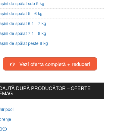
șini de spălat sub 5 kg
șini de spălat 5 - 6 kg
șini de spălat 6.1 - 7 kg
șini de spălat 7.1 - 8 kg
șini de spălat peste 8 kg
Vezi oferta completă + reduceri
CAUTĂ DUPĂ PRODUCĂTOR – OFERTE
EMAG
irlpool
orenje
EKO