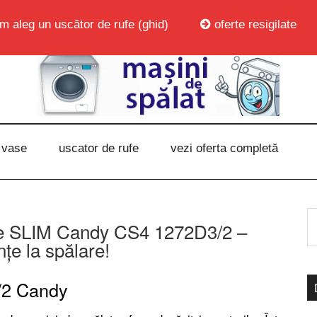
m aleg un uscător de rufe (ghid)
oferte resigilate
 vase
uscator de rufe
vezi oferta completă
fe SLIM Candy CS4 1272D3/2 –
țe la spălare!
/2 Candy