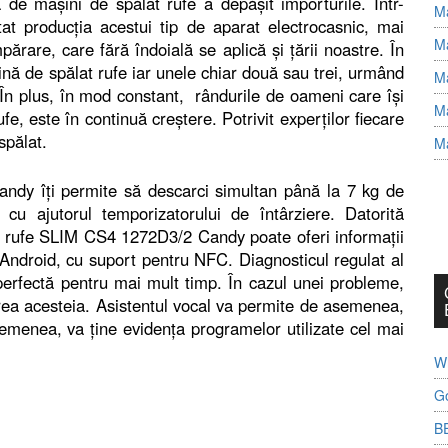
ția de mașini de spălat rufe a depășit importurile. Într-
Ma
at producția acestui tip de aparat electrocasnic, mai
Ma
rare, care fără îndoială se aplică și țării noastre. În
nă de spălat rufe iar unele chiar două sau trei, urmând
Ma
 În plus, în mod constant, rândurile de oameni care își
Ma
e, este în continuă creștere. Potrivit experților fiecare
spălat.
Ma
dy îți permite să descarci simultan până la 7 kg de
cu ajutorul temporizatorului de întârziere. Datorită
t rufe SLIM CS4 1272D3/2 Candy poate oferi informații
 Android, cu suport pentru NFC. Diagnosticul regulat al
perfectă pentru mai mult timp. În cazul unei probleme,
varea acesteia. Asistentul vocal va permite de asemenea,
menea, va ține evidența programelor utilizate cel mai
Wh
G
B