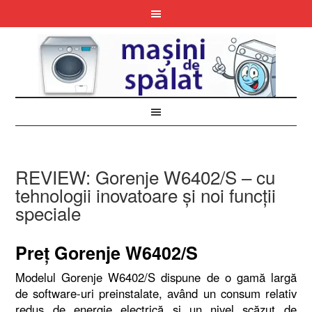
REVIEW: Gorenje W6402/S – cu
tehnologii inovatoare şi noi funcţii
speciale
Preţ Gorenje W6402/S
Modelul Gorenje W6402/S dispune de o gamă largă
de software-uri preinstalate, având un consum relativ
redus de energie electrică şi un nivel scăzut de