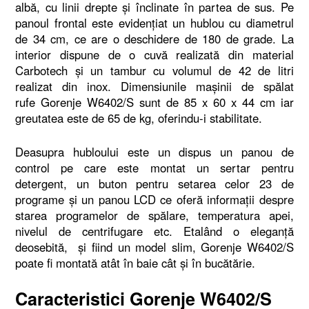
albă, cu linii drepte şi înclinate în partea de sus. Pe
panoul frontal este evidenţiat un hublou cu diametrul
de 34 cm, ce are o deschidere de 180 de grade. La
interior dispune de o cuvă realizată din material
Carbotech şi un tambur cu volumul de 42 de litri
realizat din inox. Dimensiunile maşinii de spălat
rufe Gorenje W6402/S sunt de 85 x 60 x 44 cm iar
greutatea este de 65 de kg, oferindu-i stabilitate.
Deasupra hubloului este un dispus un panou de
control pe care este montat un sertar pentru
detergent, un buton pentru setarea celor 23 de
programe şi un panou LCD ce oferă informaţii despre
starea programelor de spălare, temperatura apei,
nivelul de centrifugare etc. Etalând o eleganţă
deosebită, şi fiind un model slim, Gorenje W6402/S
poate fi montată atât în baie cât şi în bucătărie.
Caracteristici Gorenje W6402/S