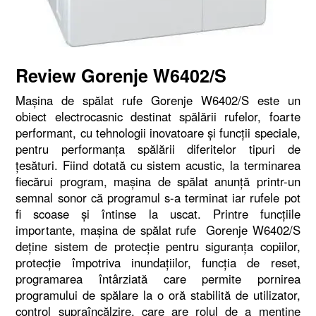
Review Gorenje W6402/S
Maşina de spălat rufe Gorenje W6402/S este un
obiect electrocasnic destinat spălării rufelor, foarte
performant, cu tehnologii inovatoare şi funcţii speciale,
pentru performanţa spălării diferitelor tipuri de
ţesături. Fiind dotată cu sistem acustic, la terminarea
fiecărui program, maşina de spălat anunţă printr-un
semnal sonor că programul s-a terminat iar rufele pot
fi scoase şi întinse la uscat. Printre funcţiile
importante, maşina de spălat rufe Gorenje W6402/S
deţine sistem de protecţie pentru siguranţa copiilor,
protecţie împotriva inundaţiilor, funcţia de reset,
programarea întârziată care permite pornirea
programului de spălare la o oră stabilită de utilizator,
control supraîncălzire, care are rolul de a menţine