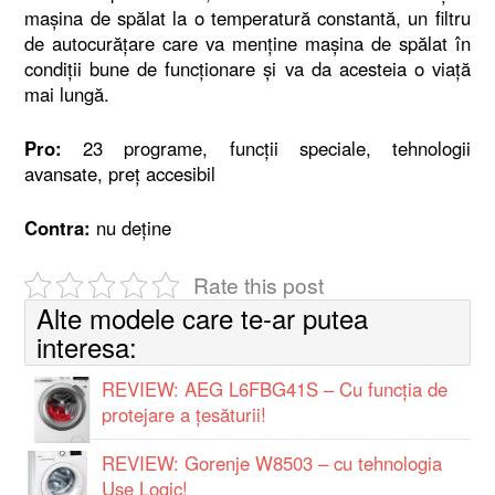
maşina de spălat la o temperatură constantă, un filtru
de autocurăţare care va menţine maşina de spălat în
condiţii bune de funcţionare şi va da acesteia o viaţă
mai lungă.
Pro:
23 programe, funcţii speciale, tehnologii
avansate, preţ accesibil
Contra:
nu deţine
Rate this post
Alte modele care te-ar putea
interesa:
REVIEW: AEG L6FBG41S – Cu funcția de
protejare a țesăturii!
REVIEW: Gorenje W8503 – cu tehnologia
Use Logic!