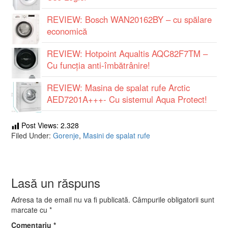
REVIEW: Bosch WAN20162BY – cu spălare
economică
REVIEW: Hotpoint Aqualtis AQC82F7TM –
Cu funcţia anti-îmbătrânire!
REVIEW: Masina de spalat rufe Arctic
AED7201A+++- Cu sistemul Aqua Protect!
Post Views:
2.328
Filed Under:
Gorenje
,
Masini de spalat rufe
Lasă un răspuns
Adresa ta de email nu va fi publicată.
Câmpurile obligatorii sunt
marcate cu
*
Comentariu
*