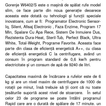
Gorenje W6402/S este o maşină de spălat rufe model
slim, ce face parte din noua generaţie deoarece
aceasta este dotată cu tehnologii şi funcţii speciale
inovatoare, cum ar fi: Programator Electronic Sensor-
Iq, Silent, Afisaj Electronic , Faza Enzime, Program 17
Min, Spalare Cu Apa Rece, Sistem De Inmuiere Dus,
Rezistenta Dura-Heat, Steril-Tub, Perfect Black, Ultra
White, Total-Weight, Programe Favorite. Aceasta face
parte din clasa de eficienţă energetică A++, cu clasa
de eficienţă energetică C la centrifugare, având un
consum în program standard de 0,6 kw/h pentru
electricitate şi un consum de apă de 9240 de litri.
Capacitatea maximă de încărcare a rufelor este de 6
kg şi are un nivel maxim de centrifugare de 1000 de
rotaţii pe minut, însă trebuie să ţii cont că nu toate
ţesăturile suportă acest nivel de stoarcere. În setul
celor 23 de programe se poate întâlni programul
Rapid care are o durată de spălare de 17 minute. un