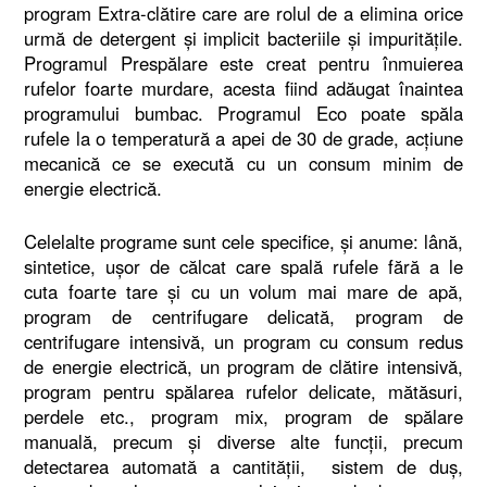
program Extra-clătire care are rolul de a elimina orice
urmă de detergent şi implicit bacteriile şi impurităţile.
Programul Prespălare este creat pentru înmuierea
rufelor foarte murdare, acesta fiind adăugat înaintea
programului bumbac. Programul Eco poate spăla
rufele la o temperatură a apei de 30 de grade, acţiune
mecanică ce se execută cu un consum minim de
energie electrică.
Celelalte programe sunt cele specifice, şi anume: lână,
sintetice, uşor de călcat care spală rufele fără a le
cuta foarte tare şi cu un volum mai mare de apă,
program de centrifugare delicată, program de
centrifugare intensivă, un program cu consum redus
de energie electrică, un program de clătire intensivă,
program pentru spălarea rufelor delicate, mătăsuri,
perdele etc., program mix, program de spălare
manuală, precum şi diverse alte funcţii, precum
detectarea automată a cantităţii, sistem de duş,