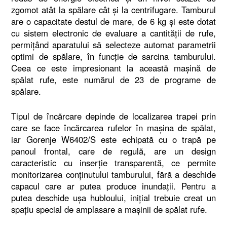
zgomot atât la spălare cât şi la centrifugare. Tamburul
are o capacitate destul de mare, de 6 kg şi este dotat
cu sistem electronic de evaluare a cantităţii de rufe,
permiţând aparatului să selecteze automat parametrii
optimi de spălare, în funcţie de sarcina tamburului.
Ceea ce este impresionant la această maşină de
spălat rufe, este numărul de 23 de programe de
spălare.
Tipul de încărcare depinde de localizarea trapei prin
care se face încărcarea rufelor în maşina de spălat,
iar Gorenje W6402/S este echipată cu o trapă pe
panoul frontal, care de regulă, are un design
caracteristic cu inserţie transparentă, ce permite
monitorizarea conţinutului tamburului, fără a deschide
capacul care ar putea produce inundaţii. Pentru a
putea deschide uşa hubloului, iniţial trebuie creat un
spaţiu special de amplasare a maşinii de spălat rufe.